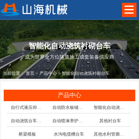
智能化自动浇筑衬砌台车
成为世界全方位隧道施工成套装备供应商
当前位置：
首页
>
产品中心
>
智能化自动浇筑衬砌台车
产品中心
自行式液压仰拱栈桥
自动防水板铺挂台车
智能化自动浇筑衬砌台车
自动浇筑台车配套件
自动喷淋养护台车
其他衬台车
桥梁模板
水沟电缆槽台车
其他水利管廊台车模板