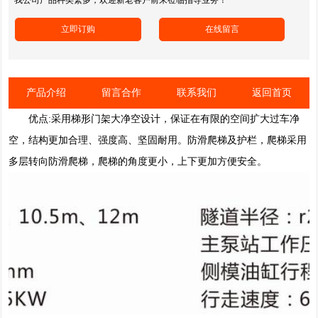
产品介绍
留言合作
联系我们
返回首页
优点:采用梯形门架大净空设计，保证在有限的空间扩大过车净
单线铁路衬砌台车
空，结构更加合理、强度高、坚固耐用。防滑爬梯及护栏，爬梯采用
我公司产品种类繁多，欢迎新老客户前来莅临指导业务！
多层转向防滑爬梯，爬梯的角度更小，上下更加方便安全。
立即订购
在线留言