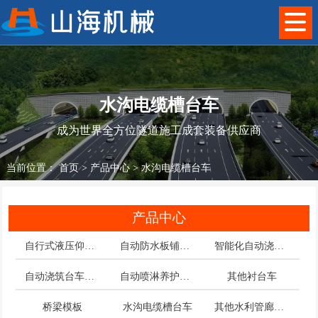
水沟电缆槽台车
成为世界全方位隧道施工成套装备供应商
当前位置：
首页
>
产品中心
>
水沟电缆槽台车
产品中心
自行式液压仰拱栈桥
自动防水板铺挂台车
智能化自动浇筑衬砌台车
自动浇筑台车配套件
自动喷淋养护台车
其他衬台车
桥梁模板
水沟电缆槽台车
其他水利管廊台车模板